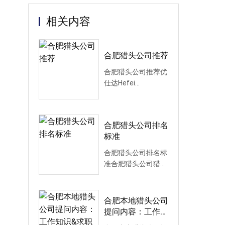
相关内容
合肥猎头公司推荐
合肥猎头公司推荐优
仕达Hefei
Headhunting
Company
recommend
合肥猎头公司排名
Youshida合肥地区
标准
猎头公...
合肥猎头公司排名标
准合肥猎头公司猎头
顾问观点：合肥猎头
公司排名没有官方权
威的标准...
合肥本地猎头公司
提问内容：工作知
识&求职动机