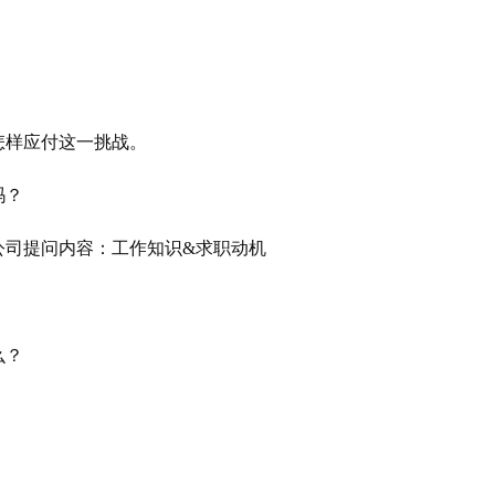
怎样应付这一挑战。
吗？
么？