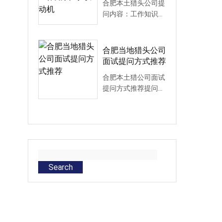
合肥本土猎头公司提
问内容：工作知识&
求职动机三、关于工
作知识：¨ 您觉得在
这个...
合肥当地猎头公司
面试提问方式推荐
合肥本土猎公司面试
提问方式推荐提问内
容一、学校教育¨ 现
在我们谈论您的大学
生活，我...
Search