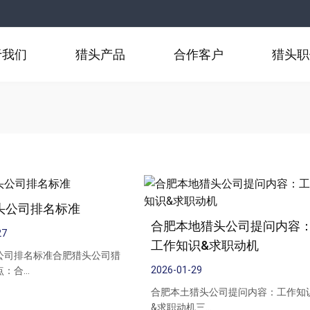
于我们
猎头产品
合作客户
猎头职
头公司排名标准
合肥本地猎头公司提问内容
27
工作知识&求职动机
公司排名标准合肥猎头公司猎
2026-01-29
：合...
合肥本土猎头公司提问内容：工作知
&求职动机三...