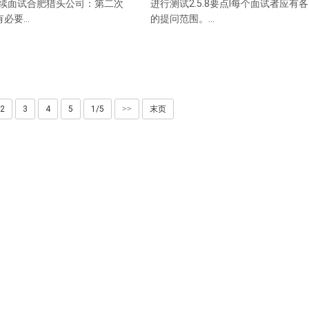
排后续面试合肥猎头公司：第二次
进行测试2.5.8要点l每个面试者应有
必要...
的提问范围。...
2
3
4
5
1/5
>>
末页