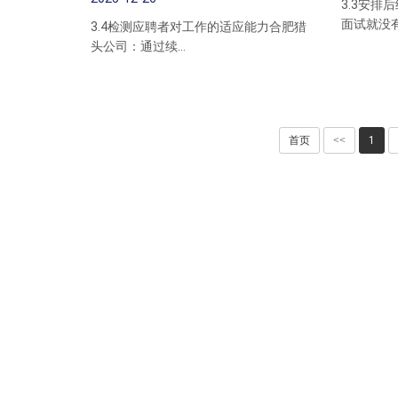
3.3安
面试就没有
3.4检测应聘者对工作的适应能力合肥猎
头公司：通过续...
首页
<<
1