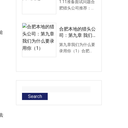
1.11准备面试问题合
肥猎头公司推荐：相
了解关于应聘者的信
息，就要以适当的方
式问应聘...
合肥本地的猎头公
前
司：第九章 我们
为什么要录用你
第九章我们为什么要
（1）
录用你（1）合肥猎
头公司：看看他的心
理承受力面试官通过
这一问题可...
Search
去