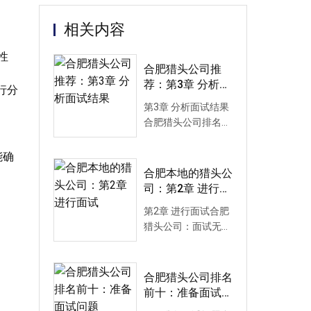
相关内容
性
合肥猎头公司推
荐：第3章 分析面
行分
试结果
第3章 分析面试结果
合肥猎头公司排名前
十：面试结束后，对
收集的信息进行评
能确
估，可以结...
合肥本地的猎头公
司：第2章 进行面
试
第2章 进行面试合肥
猎头公司：面试无论
对面试者还是应聘者
都是很劳神的一件
事。如面试...
合肥猎头公司排名
前十：准备面试问
题